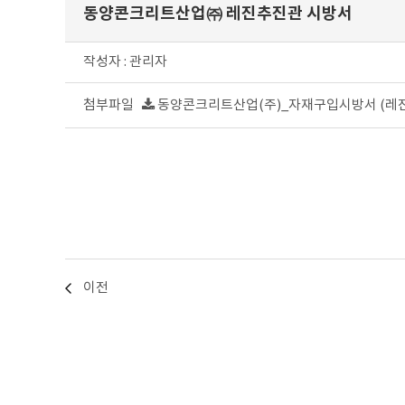
동양콘크리트산업㈜ 레진추진관 시방서
작성자 : 관리자
첨부파일
동양콘크리트산업(주)_자재구입시방서 (레진
이전