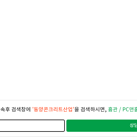
 접속후 검색창에
'동양콘크리트산업'
을 검색하시면,
흄관 / PC맨
상담