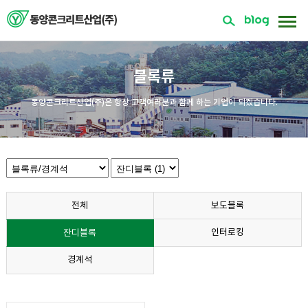
블록류
동양콘크리트산업(주)은 항상 고객여러분과 함께 하는 기업이 되겠습니다.
전체
보도블록
인터로킹
잔디블록
경계석