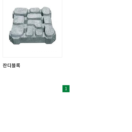
잔디블록
1